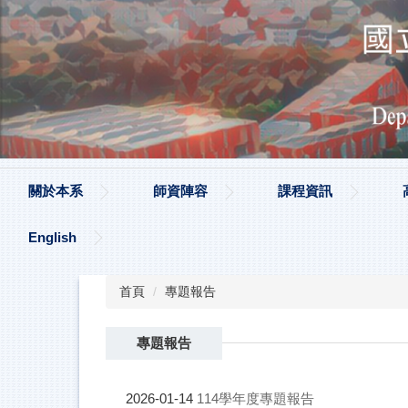
跳
到
主
要
內
容
區
關於本系
師資陣容
課程資訊
English
首頁
專題報告
專題報告
114學年度專題報告
2026-01-14