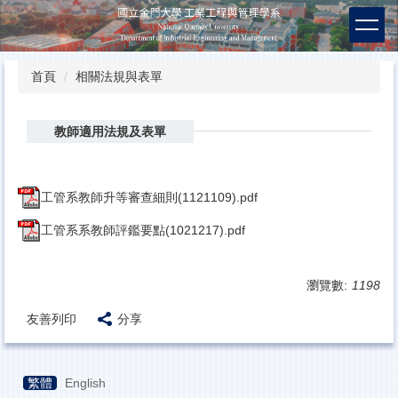
跳
到
主
要
首頁
相關法規與表單
內
容
區
教師適用法規及表單
工管系教師升等審查細則(1121109).pdf
工管系系教師評鑑要點(1021217).pdf
瀏覽數:
1198
友善列印
分享
繁體
English