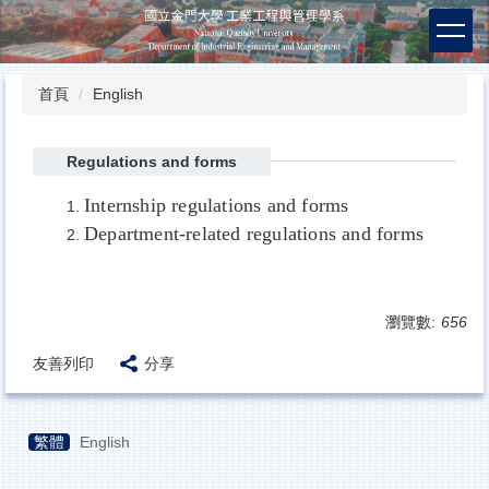
跳
到
主
要
首頁
English
內
容
區
Regulations and forms
Internship regulations and forms
Department-related regulations and forms
瀏覽數:
656
友善列印
分享
繁體
English