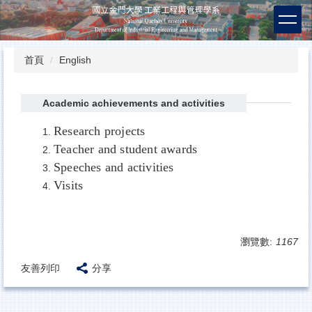
跳
到
主
要
首頁
English
內
容
區
Academic achievements and activities
Research projects
Teacher and student awards
Speeches and activities
Visits
瀏覽數:
1167
友善列印
分享