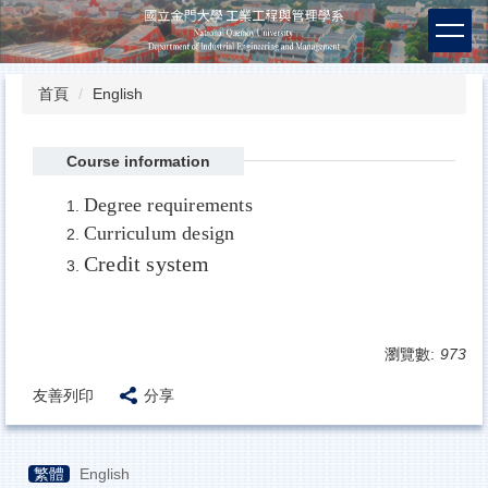
跳
到
主
要
首頁
English
內
容
區
Course information
Degree requirements
Curriculum design
Credit system
瀏覽數:
973
友善列印
分享
繁體
English