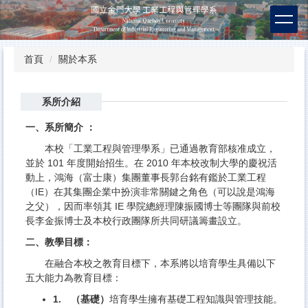
跳
到
主
要
首頁
關於本系
內
容
區
系所介紹
一、系所簡介 ：
本校「工業工程與管理學系」已通過教育部核准成立，
並於 101 年度開始招生。在 2010 年本校改制大學的慶祝活
動上，鴻海（富士康）集團董事長郭台銘有鑑於工業工程
（IE）在其集團企業中扮演非常關鍵之角色（可以說是鴻海
之父），因而率領其 IE 學院總經理陳振國博士等團隊與前校
長李金振博士及本校行政團隊所共同研議籌畫設立。
二、教學目標：
在融合本校之教育目標下，本系將以培育學生具備以下
五大能力為教育目標：
1. （基礎）
培育學生擁有基礎工程知識與管理技能。