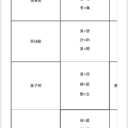
張秉宸
李○珮
黃○望
許○鈞
吳佳駿
黃○閔
黃○瑄
鍾○茹
葉子明
應用
MD
鄭○文
徐○庭