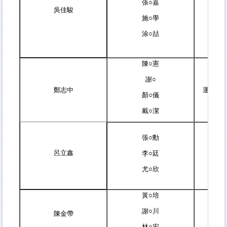
張○嘉
吳佳駿
施○學
涂○喆
陳○憲
謝○
鄭志中
運用S
顏○儀
戴○潔
張○勳
呂立鑫
李○廷
以灰
尤○欣
黃○培
謝○川
陳金帶
林○宏