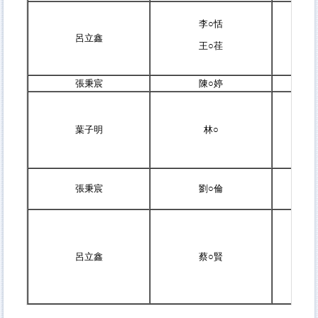
李○恬
呂立鑫
王○荏
張秉宸
陳○婷
葉子明
林○
張秉宸
劉○倫
呂立鑫
蔡○賢