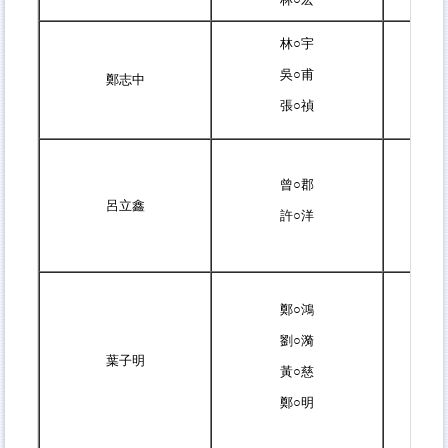
林○宇
吳○甫
鄭志中
張○禎
曾○郡
呂立鑫
許○洋
鄭○鴻
劉○漪
葉子明
黃○慈
鄭○明