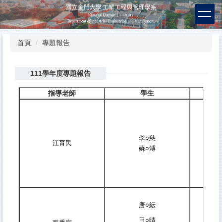
跳
到
主
要
首頁
專題報告
內
容
區
111學年度專題報告
指導老師
學生
李○慈
江育民
蘇○溥
唐○紜
日○晴