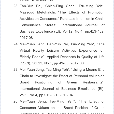
Fan-Yun Pai, Chien-Ping Chen, Tsu-Ming Yeh*,
Massoud Metghalchi,
“The Effects of Promotion
Activities on Consumers’ Purchase Intention in Chain
Convenience Stores”, International Journal of
Business Excellence (EI), Vol.12, No.4, pp.413-432,
2017.08
Mei-Yuan Jeng, Fan-Yun Pai, Tsu-Ming Yeh*,
“The
Virtual Reality Leisure Activities Experience on
Elderly People”, Applied Research in Quality of Life
(SSCI), Vol.12, No.1, pp.49-65, 2017.03
Mei-Yuan Jeng, Tsu-Ming Yeh*,
“Using a Means-End
Chain to Investigate the Effect of Personal Values on
Brand Positioning of Green Restaurants”,
International Journal of Business Excellence (EI),
Vol.9, No.4, pp.511-521, 2016.04
Mei-Yuan Jeng, Tsu-Ming Yeh*,
“The Effect of
Consumer Values on the Brand Position of Green
Restaurants by Means‐End Chain and Laddering