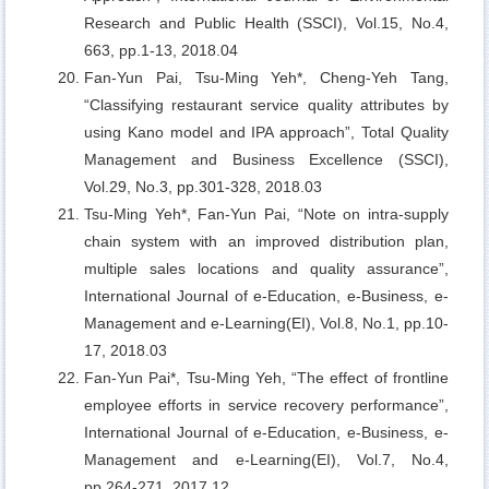
Research and Public Health (SSCI), Vol.15, No.4,
663, pp.1-13, 2018.04
Fan-Yun Pai, Tsu-Ming Yeh*, Cheng-Yeh Tang,
“Classifying restaurant service quality attributes by
using Kano model and IPA approach”, Total Quality
Management and Business Excellence (SSCI),
Vol.29, No.3, pp.301-328, 2018.03
Tsu-Ming Yeh*, Fan-Yun Pai,
“Note on intra-supply
chain system with an improved distribution plan,
multiple sales locations and quality assurance”,
International Journal of e-Education, e-Business, e-
Management and e-Learning(EI), Vol.8, No.1, pp.10-
17, 2018.03
Fan-Yun Pai*, Tsu-Ming Yeh,
“The effect of frontline
employee efforts in service recovery performance”,
International Journal of e-Education, e-Business, e-
Management and e-Learning(EI), Vol.7, No.4,
pp.264-271, 2017.12