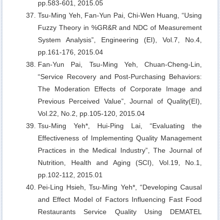
pp.583-601, 2015.05
Tsu-Ming Yeh, Fan-Yun Pai, Chi-Wen Huang,
“Using
Fuzzy Theory in %GR&R and NDC of Measurement
System Analysis”, Engineering (EI), Vol.7, No.4,
pp.161-176, 2015.04
Fan-Yun Pai, Tsu-Ming Yeh, Chuan-Cheng-Lin,
“Service Recovery and Post-Purchasing Behaviors:
The Moderation Effects of Corporate Image and
Previous Perceived Value”, Journal of Quality(EI),
Vol.22, No.2, pp.105-120, 2015.04
Tsu-Ming Yeh*, Hui-Ping Lai,
“Evaluating the
Effectiveness of Implementing Quality Management
Practices in the Medical Industry”, The Journal of
Nutrition, Health and Aging (SCI), Vol.19, No.1,
pp.102-112, 2015.01
Pei-Ling Hsieh, Tsu-Ming Yeh*,
“Developing Causal
and Effect Model of Factors Influencing Fast Food
Restaurants Service Quality Using DEMATEL