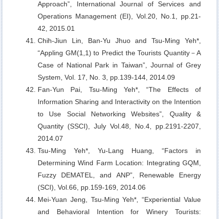
Approach”, International Journal of Services and
Operations Management (EI), Vol.20, No.1, pp.21-
42, 2015.01
Chih-Jiun Lin, Ban-Yu Jhuo and Tsu-Ming Yeh*,
“Appling GM(1,1) to Predict the Tourists Quantity－A
Case of National Park in Taiwan”, Journal of Grey
System, Vol. 17, No. 3, pp.139-144, 2014.09
Fan-Yun Pai, Tsu-Ming Yeh*,
“The Effects of
Information Sharing and Interactivity on the Intention
to Use Social Networking Websites”, Quality &
Quantity (SSCI), July Vol.48, No.4, pp.2191-2207,
2014.07
Tsu-Ming Yeh*, Yu-Lang Huang,
“Factors in
Determining Wind Farm Location: Integrating GQM,
Fuzzy DEMATEL, and ANP”, Renewable Energy
(SCI), Vol.66, pp.159-169, 2014.06
Mei-Yuan Jeng, Tsu-Ming Yeh*,
“Experiential Value
and Behavioral Intention for Winery Tourists: