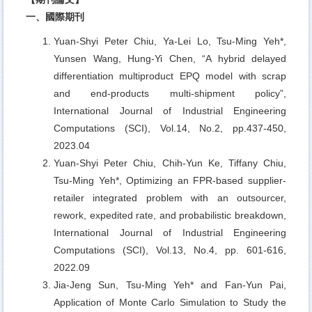
一、國際期刊
Yuan-Shyi Peter Chiu, Ya-Lei Lo, Tsu-Ming Yeh*,
Yunsen Wang, Hung-Yi Chen,
“A hybrid delayed
differentiation multiproduct EPQ model with scrap
and end-products multi-shipment policy”,
International Journal of Industrial Engineering
Computations (SCI), Vol.14, No.2, pp.437-450,
2023.04
Yuan-Shyi Peter Chiu, Chih-Yun Ke, Tiffany Chiu,
Tsu-Ming Yeh*, Optimizing an FPR-based supplier-
retailer integrated problem with an outsourcer,
rework, expedited rate, and probabilistic breakdown,
International Journal of Industrial Engineering
Computations (SCI), Vol.13, No.4, pp. 601-616,
2022.09
Jia-Jeng Sun, Tsu-Ming Yeh* and Fan-Yun Pai,
Application of Monte Carlo Simulation to Study the