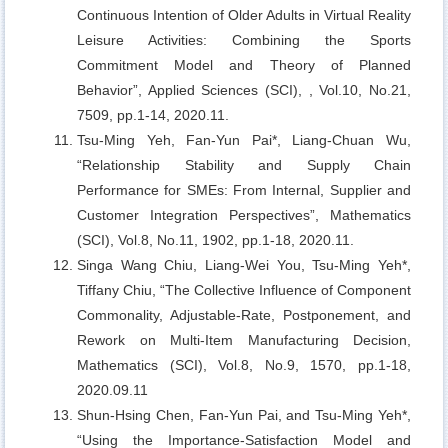
Continuous Intention of Older Adults in Virtual Reality
Leisure Activities: Combining the Sports
Commitment Model and Theory of Planned
Behavior”, Applied Sciences (SCI), , Vol.10, No.21,
7509, pp.1-14, 2020.11.
Tsu-Ming Yeh, Fan-Yun Pai*, Liang-Chuan Wu,
“Relationship Stability and Supply Chain
Performance for SMEs: From Internal, Supplier and
Customer Integration Perspectives”, Mathematics
(SCI), Vol.8, No.11, 1902, pp.1-18, 2020.11.
Singa Wang Chiu, Liang-Wei You, Tsu-Ming Yeh*,
Tiffany Chiu,
“The Collective Influence of Component
Commonality, Adjustable-Rate, Postponement, and
Rework on Multi-Item Manufacturing Decision,
Mathematics (SCI), Vol.8, No.9, 1570, pp.1-18,
2020.09.11
Shun-Hsing Chen, Fan-Yun Pai, and Tsu-Ming Yeh*,
“Using the Importance-Satisfaction Model and