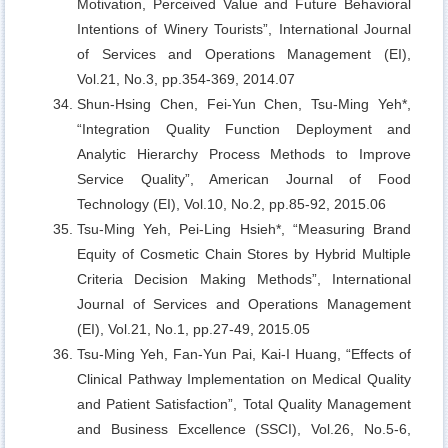
Motivation, Perceived Value and Future Behavioral
Intentions of Winery Tourists”, International Journal
of Services and Operations Management (EI),
Vol.21, No.3, pp.354-369, 2014.07
Shun-Hsing Chen, Fei-Yun Chen, Tsu-Ming Yeh*,
“Integration Quality Function Deployment and
Analytic Hierarchy Process Methods to Improve
Service Quality”, American Journal of Food
Technology (EI), Vol.10, No.2, pp.85-92, 2015.06
Tsu-Ming Yeh, Pei-Ling Hsieh*,
“Measuring Brand
Equity of Cosmetic Chain Stores by Hybrid Multiple
Criteria Decision Making Methods”, International
Journal of Services and Operations Management
(EI), Vol.21, No.1, pp.27-49, 2015.05
Tsu-Ming Yeh, Fan-Yun Pai, Kai-I Huang,
“Effects of
Clinical Pathway Implementation on Medical Quality
and Patient Satisfaction”, Total Quality Management
and Business Excellence (SSCI), Vol.26, No.5-6,