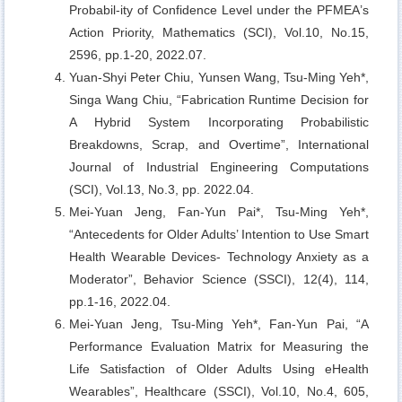
Probabil-ity of Confidence Level under the PFMEA
’s
Action Priority, Mathematics (SCI), Vol.10, No.15,
2596, pp.1-20, 2022.07.
Yuan-Shyi Peter Chiu, Yunsen Wang, Tsu-Ming Yeh*,
Singa Wang Chiu,
“Fabrication Runtime Decision for
A Hybrid System Incorporating Probabilistic
Breakdowns, Scrap, and Overtime”, International
Journal of Industrial Engineering Computations
(SCI), Vol.13, No.3, pp. 2022.04.
Mei-Yuan Jeng, Fan-Yun Pai*, Tsu-Ming Yeh*,
“Antecedents for Older Adults’ Intention to Use Smart
Health Wearable Devices- Technology Anxiety as a
Moderator”, Behavior Science (SSCI), 12(4), 114,
pp.1-16, 2022.04.
Mei-Yuan Jeng, Tsu-Ming Yeh*, Fan-Yun Pai,
“A
Performance Evaluation Matrix for Measuring the
Life Satisfaction of Older Adults Using eHealth
Wearables”, Healthcare (SSCI), Vol.10, No.4, 605,