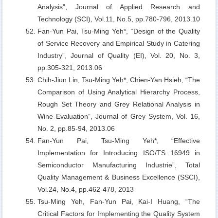
Analysis”, Journal of Applied Research and
Technology (SCI), Vol.11, No.5, pp.780-796, 2013.10
Fan-Yun Pai, Tsu-Ming Yeh*,
“Design of the Quality
of Service Recovery and Empirical Study in Catering
Industry”, Journal of Quality (EI), Vol. 20, No. 3,
pp.305-321, 2013.06
Chih-Jiun Lin, Tsu-Ming Yeh*, Chien-Yan Hsieh,
“The
Comparison of Using Analytical Hierarchy Process,
Rough Set Theory and Grey Relational Analysis in
Wine Evaluation”, Journal of Grey System, Vol. 16,
No. 2, pp.85-94, 2013.06
Fan-Yun Pai, Tsu-Ming Yeh*,
“Effective
Implementation for Introducing ISO/TS 16949 in
Semiconductor Manufacturing Industrie”, Total
Quality Management & Business Excellence (SSCI),
Vol.24, No.4, pp.462-478, 2013
Tsu-Ming Yeh, Fan-Yun Pai, Kai-I Huang,
“The
Critical Factors for Implementing the Quality System