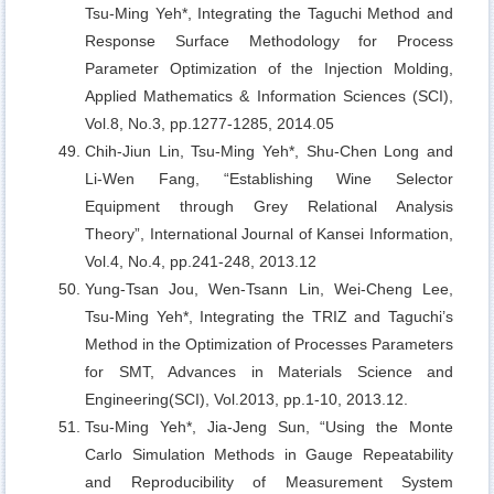
Tsu-Ming Yeh*, Integrating the Taguchi Method and
Response Surface Methodology for Process
Parameter Optimization of the Injection Molding,
Applied Mathematics & Information Sciences (SCI),
Vol.8, No.3, pp.1277-1285, 2014.05
Chih-Jiun Lin, Tsu-Ming Yeh*, Shu-Chen Long and
Li-Wen Fang,
“Establishing Wine Selector
Equipment through Grey Relational Analysis
Theory”, International Journal of Kansei Information,
Vol.4, No.4, pp.241-248, 2013.12
Yung-Tsan Jou, Wen-Tsann Lin, Wei-Cheng Lee,
Tsu-Ming Yeh*, Integrating the TRIZ and Taguchi
’s
Method in the Optimization of Processes Parameters
for SMT, Advances in Materials Science and
Engineering(SCI), Vol.2013, pp.1-10, 2013.12.
Tsu-Ming Yeh*, Jia-Jeng Sun,
“Using the Monte
Carlo Simulation Methods in Gauge Repeatability
and Reproducibility of Measurement System