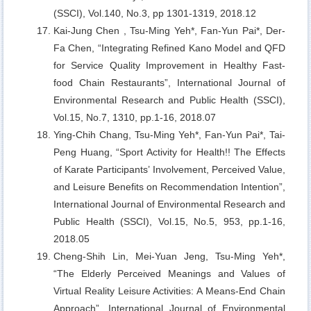
(SSCI), Vol.140, No.3, pp 1301-1319, 2018.12
Kai-Jung Chen , Tsu-Ming Yeh*, Fan-Yun Pai*, Der-
Fa Chen,
“Integrating Refined Kano Model and QFD
for Service Quality Improvement in Healthy Fast-
food Chain Restaurants”, International Journal of
Environmental Research and Public Health (SSCI),
Vol.15, No.7, 1310, pp.1-16, 2018.07
Ying-Chih Chang, Tsu-Ming Yeh*, Fan-Yun Pai*, Tai-
Peng Huang,
“Sport Activity for Health!! The Effects
of Karate Participants’ Involvement, Perceived Value,
and Leisure Benefits on Recommendation Intention”,
International Journal of Environmental Research and
Public Health (SSCI), Vol.15, No.5, 953, pp.1-16,
2018.05
Cheng-Shih Lin, Mei-Yuan Jeng, Tsu-Ming Yeh*,
“The Elderly Perceived Meanings and Values of
Virtual Reality Leisure Activities: A Means-End Chain
Approach”, International Journal of Environmental