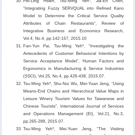
Pei-Ling Hsieh, Tsu-Ming Yeh*, Jia-En Chen,
“Integrating Fuzzy SERVQUAL into Refined Kano
Model to Determine the Critical Service Quality
Attributes of Chain Restaurants”, Review of
Integrative Business and Economics Research,
Vol.4, No.4, pp.142-157, 2015.10
Fan-Yun Pai, Tsu-Ming Yeh*,
“Investigating the
Antecedents of Customer Behavioral Intentions by
Service Acceptance Model”, Human Factors and
Ergonomics in Manufacturing & Service Industries
(SSCI), Vol.25, No.4, pp.428-438, 2015.07.
Tsu-Ming Yeh*, Shu-Nui Wu, Mei-Yuan Jeng,
“Using
Means-End Chains and Hierarchical Value Maps in
Leisure Winery Tourism Values for Taiwanese and
Chinese Tourists”, International Journal of Services
and Operations Management (EI), Vol.21, No.3,
pp.265-288, 2015.07.
Tsu-Ming Yeh*, Mei-Yuan Jeng,
“The Visiting