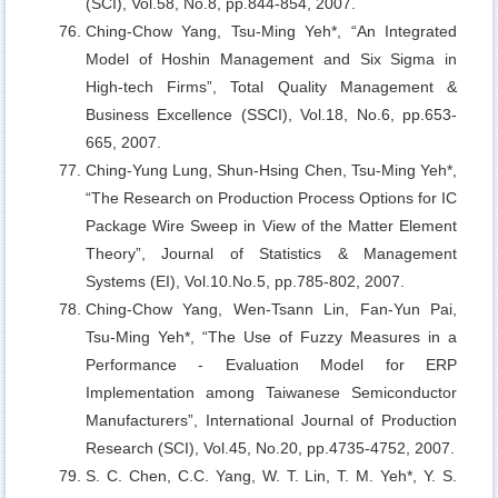
(SCI), Vol.58, No.8, pp.844-854, 2007.
Ching-Chow Yang, Tsu-Ming Yeh*,
“An Integrated
Model of Hoshin Management and Six Sigma in
High-tech Firms”, Total Quality Management &
Business Excellence (SSCI), Vol.18, No.6, pp.653-
665, 2007.
Ching-Yung Lung, Shun-Hsing Chen, Tsu-Ming Yeh*,
“The Research on Production Process Options for IC
Package Wire Sweep in View of the Matter Element
Theory”, Journal of Statistics & Management
Systems (EI), Vol.10.No.5, pp.785-802, 2007.
Ching-Chow Yang, Wen-Tsann Lin, Fan-Yun Pai,
Tsu-Ming Yeh*,
“The Use of Fuzzy Measures in a
Performance - Evaluation Model for ERP
Implementation among Taiwanese Semiconductor
Manufacturers”, International Journal of Production
Research (SCI), Vol.45, No.20, pp.4735-4752, 2007.
S. C. Chen, C.C. Yang, W. T. Lin, T. M. Yeh*, Y. S.