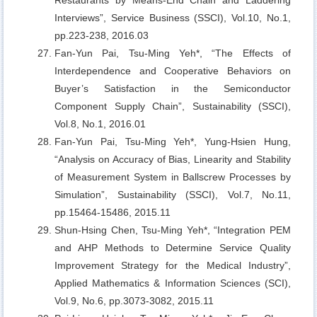
Interviews”, Service Business (SSCI), Vol.10, No.1,
pp.223-238, 2016.03
Fan-Yun Pai, Tsu-Ming Yeh*,
“The Effects of
Interdependence and Cooperative Behaviors on
Buyer’s Satisfaction in the Semiconductor
Component Supply Chain”, Sustainability (SSCI),
Vol.8, No.1, 2016.01
Fan-Yun Pai, Tsu-Ming Yeh*, Yung-Hsien Hung,
“Analysis on Accuracy of Bias, Linearity and Stability
of Measurement System in Ballscrew Processes by
Simulation”, Sustainability (SSCI), Vol.7, No.11,
pp.15464-15486, 2015.11
Shun-Hsing Chen, Tsu-Ming Yeh*,
“Integration PEM
and AHP Methods to Determine Service Quality
Improvement Strategy for the Medical Industry”,
Applied Mathematics & Information Sciences (SCI),
Vol.9, No.6, pp.3073-3082, 2015.11