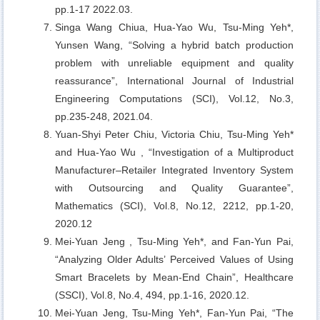
pp.1-17 2022.03.
Singa Wang Chiua, Hua-Yao Wu, Tsu-Ming Yeh*,
Yunsen Wang,
“Solving a hybrid batch production
problem with unreliable equipment and quality
reassurance”, International Journal of Industrial
Engineering Computations (SCI), Vol.12, No.3,
pp.235-248, 2021.04.
Yuan-Shyi Peter Chiu, Victoria Chiu, Tsu-Ming Yeh*
and Hua-Yao Wu ,
“Investigation of a Multiproduct
Manufacturer–Retailer Integrated Inventory System
with Outsourcing and Quality Guarantee”,
Mathematics (SCI), Vol.8, No.12, 2212, pp.1-20,
2020.12
Mei-Yuan Jeng , Tsu-Ming Yeh*, and Fan-Yun Pai,
“Analyzing Older Adults’ Perceived Values of Using
Smart Bracelets by Mean-End Chain”, Healthcare
(SSCI), Vol.8, No.4, 494, pp.1-16, 2020.12.
Mei-Yuan Jeng, Tsu-Ming Yeh*, Fan-Yun Pai,
“The