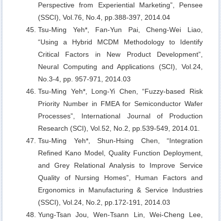
Perspective from Experiential Marketing”, Pensee
(SSCI), Vol.76, No.4, pp.388-397, 2014.04
Tsu-Ming Yeh*, Fan-Yun Pai, Cheng-Wei Liao,
“Using a Hybrid MCDM Methodology to Identify
Critical Factors in New Product Development”,
Neural Computing and Applications (SCI), Vol.24,
No.3-4, pp. 957-971, 2014.03
Tsu-Ming Yeh*, Long-Yi Chen,
“Fuzzy-based Risk
Priority Number in FMEA for Semiconductor Wafer
Processes”, International Journal of Production
Research (SCI), Vol.52, No.2, pp.539-549, 2014.01.
Tsu-Ming Yeh*, Shun-Hsing Chen,
“Integration
Refined Kano Model, Quality Function Deployment,
and Grey Relational Analysis to Improve Service
Quality of Nursing Homes”, Human Factors and
Ergonomics in Manufacturing & Service Industries
(SSCI), Vol.24, No.2, pp.172-191, 2014.03
Yung-Tsan Jou, Wen-Tsann Lin, Wei-Cheng Lee,