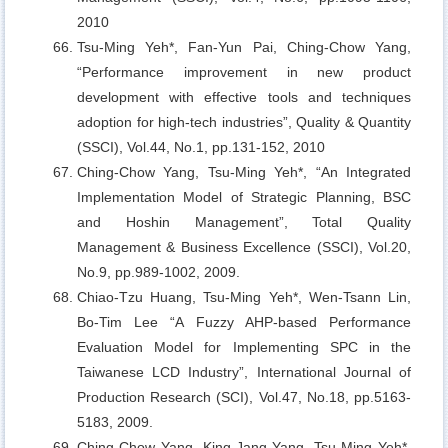
2010
Tsu-Ming Yeh*, Fan-Yun Pai, Ching-Chow Yang,
“Performance improvement in new product
development with effective tools and techniques
adoption for high-tech industries”, Quality & Quantity
(SSCI), Vol.44, No.1, pp.131-152, 2010
Ching-Chow Yang, Tsu-Ming Yeh*,
“An Integrated
Implementation Model of Strategic Planning, BSC
and Hoshin Management”, Total Quality
Management & Business Excellence (SSCI), Vol.20,
No.9, pp.989-1002, 2009.
Chiao-Tzu Huang, Tsu-Ming Yeh*, Wen-Tsann Lin,
Bo-Tim Lee
“A Fuzzy AHP-based Performance
Evaluation Model for Implementing SPC in the
Taiwanese LCD Industry”, International Journal of
Production Research (SCI), Vol.47, No.18, pp.5163-
5183, 2009.
Ching-Chow Yang, King-Jang Yang, Tsu-Ming Yeh*,