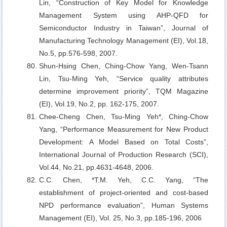
Lin,
“Construction of Key Model for Knowledge
Management System using AHP-QFD for
Semiconductor Industry in Taiwan”, Journal of
Manufacturing Technology Management (EI), Vol.18,
No.5, pp.576-598, 2007.
Shun-Hsing Chen, Ching-Chow Yang, Wen-Tsann
Lin, Tsu-Ming Yeh,
“Service quality attributes
determine improvement priority”, TQM Magazine
(EI), Vol.19, No.2, pp. 162-175, 2007.
Chee-Cheng Chen, Tsu-Ming Yeh*, Ching-Chow
Yang,
“Performance Measurement for New Product
Development: A Model Based on Total Costs”,
International Journal of Production Research (SCI),
Vol.44, No.21, pp.4631-4648, 2006.
C.C. Chen, *T.M. Yeh, C.C. Yang,
“The
establishment of project-oriented and cost-based
NPD performance evaluation”, Human Systems
Management (EI), Vol. 25, No.3, pp.185-196, 2006