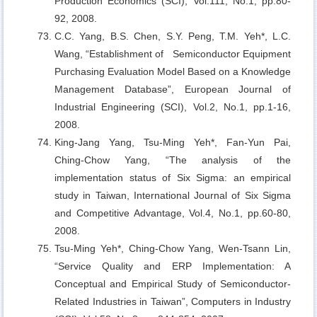
Production Economics (SCI), Vol.111, No.1, pp.80-
92, 2008.
C.C. Yang, B.S. Chen, S.Y. Peng, T.M. Yeh*, L.C.
Wang,
“Establishment of Semiconductor Equipment
Purchasing Evaluation Model Based on a Knowledge
Management Database”, European Journal of
Industrial Engineering (SCI), Vol.2, No.1, pp.1-16,
2008.
King-Jang Yang, Tsu-Ming Yeh*, Fan-Yun Pai,
Ching-Chow Yang,
“The analysis of the
implementation status of Six Sigma: an empirical
study in Taiwan, International Journal of Six Sigma
and Competitive Advantage, Vol.4, No.1, pp.60-80,
2008.
Tsu-Ming Yeh*, Ching-Chow Yang, Wen-Tsann Lin,
“Service Quality and ERP Implementation: A
Conceptual and Empirical Study of Semiconductor-
Related Industries in Taiwan”, Computers in Industry