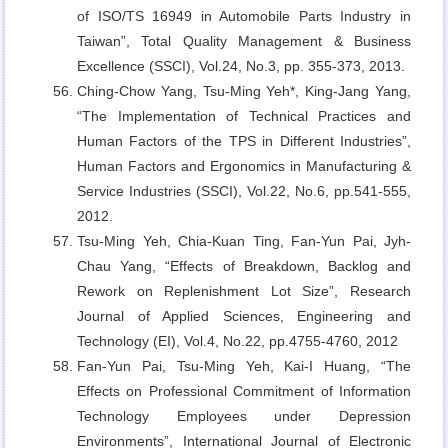
of ISO/TS 16949 in Automobile Parts Industry in
Taiwan”, Total Quality Management & Business
Excellence (SSCI), Vol.24, No.3, pp. 355-373, 2013.
Ching-Chow Yang, Tsu-Ming Yeh*, King-Jang Yang,
“The Implementation of Technical Practices and
Human Factors of the TPS in Different Industries”,
Human Factors and Ergonomics in Manufacturing &
Service Industries (SSCI), Vol.22, No.6, pp.541-555,
2012.
Tsu-Ming Yeh, Chia-Kuan Ting, Fan-Yun Pai, Jyh-
Chau Yang,
“Effects of Breakdown, Backlog and
Rework on Replenishment Lot Size”, Research
Journal of Applied Sciences, Engineering and
Technology (EI), Vol.4, No.22, pp.4755-4760, 2012
Fan-Yun Pai, Tsu-Ming Yeh, Kai-I Huang,
“The
Effects on Professional Commitment of Information
Technology Employees under Depression
Environments”, International Journal of Electronic