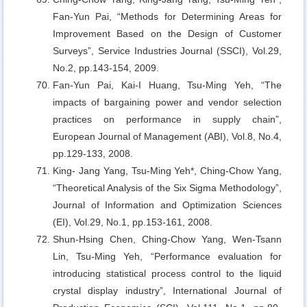
Fan-Yun Pai,
“Methods for Determining Areas for
Improvement Based on the Design of Customer
Surveys”, Service Industries Journal (SSCI), Vol.29,
No.2, pp.143-154, 2009.
Fan-Yun Pai, Kai-I Huang, Tsu-Ming Yeh,
“The
impacts of bargaining power and vendor selection
practices on performance in supply chain”,
European Journal of Management (ABI), Vol.8, No.4,
pp.129-133, 2008.
King- Jang Yang, Tsu-Ming Yeh*, Ching-Chow Yang,
“Theoretical Analysis of the Six Sigma Methodology”,
Journal of Information and Optimization Sciences
(EI), Vol.29, No.1, pp.153-161, 2008.
Shun-Hsing Chen, Ching-Chow Yang, Wen-Tsann
Lin, Tsu-Ming Yeh,
“Performance evaluation for
introducing statistical process control to the liquid
crystal display industry”, International Journal of