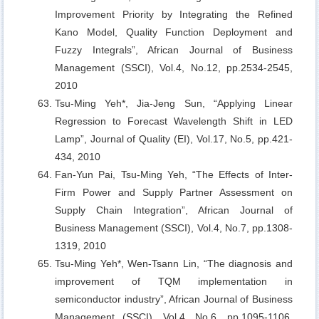
Improvement Priority by Integrating the Refined
Kano Model, Quality Function Deployment and
Fuzzy Integrals”, African Journal of Business
Management (SSCI), Vol.4, No.12, pp.2534-2545,
2010
Tsu-Ming Yeh*, Jia-Jeng Sun,
“Applying Linear
Regression to Forecast Wavelength Shift in LED
Lamp”, Journal of Quality (EI), Vol.17, No.5, pp.421-
434, 2010
Fan-Yun Pai, Tsu-Ming Yeh,
“The Effects of Inter-
Firm Power and Supply Partner Assessment on
Supply Chain Integration”, African Journal of
Business Management (SSCI), Vol.4, No.7, pp.1308-
1319, 2010
Tsu-Ming Yeh*, Wen-Tsann Lin,
“The diagnosis and
improvement of TQM implementation in
semiconductor industry”, African Journal of Business
Management (SSCI), Vol.4, No.6, pp.1095-1106,