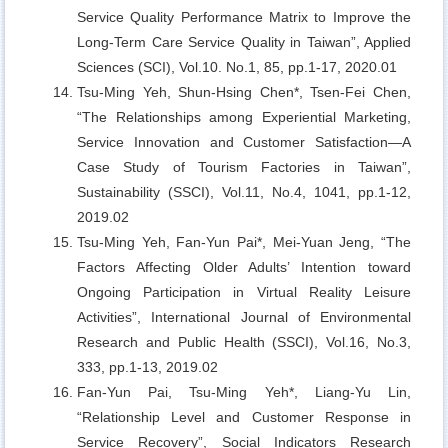
Service Quality Performance Matrix to Improve the
Long-Term Care Service Quality in Taiwan”, Applied
Sciences (SCI), Vol.10. No.1, 85, pp.1-17, 2020.01
Tsu-Ming Yeh, Shun-Hsing Chen*, Tsen-Fei Chen,
“The Relationships among Experiential Marketing,
Service Innovation and Customer Satisfaction—A
Case Study of Tourism Factories in Taiwan”,
Sustainability (SSCI), Vol.11, No.4, 1041, pp.1-12,
2019.02
Tsu-Ming Yeh, Fan-Yun Pai*, Mei-Yuan Jeng,
“The
Factors Affecting Older Adults’ Intention toward
Ongoing Participation in Virtual Reality Leisure
Activities”, International Journal of Environmental
Research and Public Health (SSCI), Vol.16, No.3,
333, pp.1-13, 2019.02
Fan-Yun Pai, Tsu-Ming Yeh*, Liang-Yu Lin,
“Relationship Level and Customer Response in
Service Recovery”, Social Indicators Research