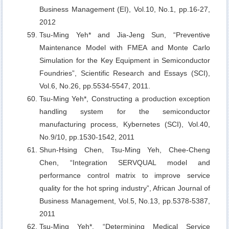
Business Management (EI), Vol.10, No.1, pp.16-27,
2012
Tsu-Ming Yeh* and Jia-Jeng Sun,
“Preventive
Maintenance Model with FMEA and Monte Carlo
Simulation for the Key Equipment in Semiconductor
Foundries”, Scientific Research and Essays (SCI),
Vol.6, No.26, pp.5534-5547, 2011.
Tsu-Ming Yeh*, Constructing a production exception
handling system for the semiconductor
manufacturing process, Kybernetes (SCI), Vol.40,
No.9/10, pp.1530-1542, 2011
Shun-Hsing Chen, Tsu-Ming Yeh, Chee-Cheng
Chen,
“Integration SERVQUAL model and
performance control matrix to improve service
quality for the hot spring industry”, African Journal of
Business Management, Vol.5, No.13, pp.5378-5387,
2011
Tsu-Ming Yeh*,
“Determining Medical Service